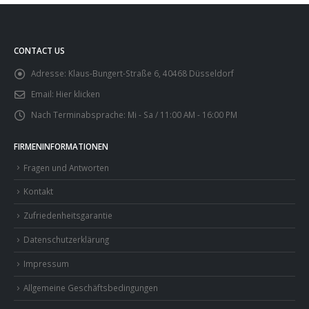
CONTACT US
Adresse:
Klaus-Bungert-Straße 6, 40468 Düsseldorf
Email:
Hier klicken
Nach Terminabsprache:
Mi - Sa / 11:00 AM - 16:00 PM
FIRMENINFORMATIONEN
Fragen und Antworten
Kontakt
Zufriedenheitsgarantie
Datenschutzerklärung
Impressum
Allgemeine Geschäftsbedingungen