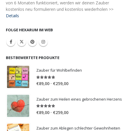
von 6 Monaten funktioniert, werden wir deinen Zauber
kostenlos neu formulieren und kostenlos wiederholen >>
Details
FOLGE HEXARUM IM WEB
BESTBEWERTETE PRODUKTE
Zauber für Wohlbefinden
5.00
out of 5
Price
–
€
89,00
€
259,00
range:
€89,00
Zauber zum Heilen eines gebrochenen Herzens
through
€259,00
5.00
out of 5
Price
–
€
89,00
€
259,00
range:
€89,00
Zauber zum Ablegen schlechter Gewohnheiten
through