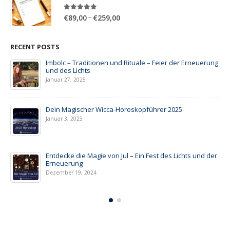
€259,00
5.00
out of 5
Price
–
€
89,00
€
259,00
range:
€89,00
RECENT POSTS
through
€259,00
Imbolc – Traditionen und Rituale – Feier der Erneuerung
und des Lichts
Januar 27, 2025
Dein Magischer Wicca-Horoskopführer 2025
Januar 3, 2025
Entdecke die Magie von Jul – Ein Fest des Lichts und der
Erneuerung
Dezember 19, 2024