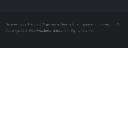
Datenschutzerklärung
|
Allgemeine Geschäftsbedingungen
|
Impressum
|©
Copyright 2010-2026
www.hexarum.com
All Rights Reserved