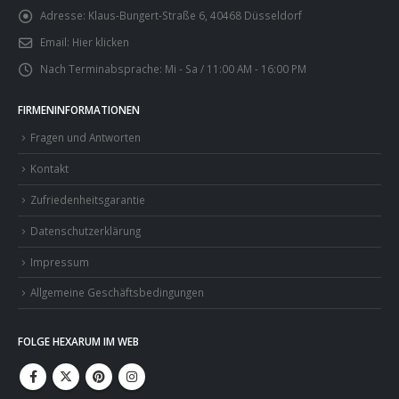
Adresse:
Klaus-Bungert-Straße 6, 40468 Düsseldorf
Email:
Hier klicken
Nach Terminabsprache:
Mi - Sa / 11:00 AM - 16:00 PM
FIRMENINFORMATIONEN
Fragen und Antworten
Kontakt
Zufriedenheitsgarantie
Datenschutzerklärung
Impressum
Allgemeine Geschäftsbedingungen
FOLGE HEXARUM IM WEB