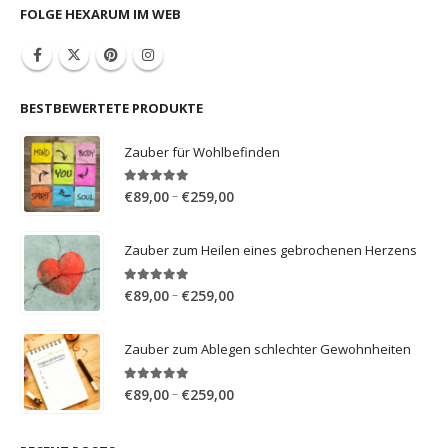
FOLGE HEXARUM IM WEB
BESTBEWERTETE PRODUKTE
Zauber für Wohlbefinden
5.00
out of 5
Price
–
€
89,00
€
259,00
range:
€89,00
Zauber zum Heilen eines gebrochenen Herzens
through
€259,00
5.00
out of 5
Price
–
€
89,00
€
259,00
range:
€89,00
Zauber zum Ablegen schlechter Gewohnheiten
through
€259,00
5.00
out of 5
Price
–
€
89,00
€
259,00
range:
€89,00